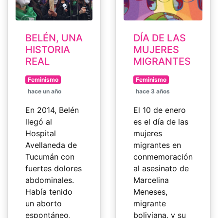
BELÉN, UNA
DÍA DE LAS
HISTORIA
MUJERES
REAL
MIGRANTES
Feminismo
Feminismo
hace un año
hace 3 años
En 2014, Belén
El 10 de enero
llegó al
es el día de las
Hospital
mujeres
Avellaneda de
migrantes en
Tucumán con
conmemoración
fuertes dolores
al asesinato de
abdominales.
Marcelina
Había tenido
Meneses,
un aborto
migrante
espontáneo,
boliviana, y su